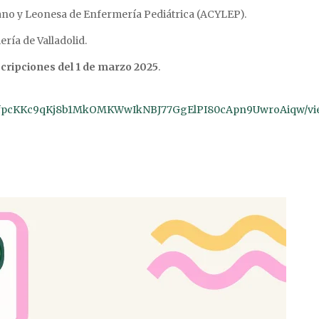
ano y Leonesa de Enfermería Pediátrica (ACYLEP).
ría de Valladolid.
scripciones del 1 de marzo 2025
.
pQLSfpcKKc9qKj8b1MkOMKWwIkNBJ77GgElPI80cApn9UwroAiqw/vi