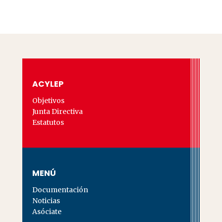
ACYLEP
Objetivos
Junta Directiva
Estatutos
MENÚ
Documentación
Noticias
Asóciate