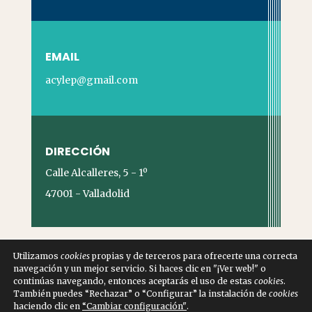
EMAIL
acylep@gmail.com
DIRECCIÓN
Calle Alcalleres, 5 - 1º
47001 - Valladolid
Utilizamos
cookies
propias y de terceros para ofrecerte una correcta
navegación y un mejor servicio. Si haces clic en "¡Ver web!" o
continúas navegando, entonces aceptarás el uso de estas
cookies
.
También puedes “Rechazar” o “Configurar” la instalación de
cookies
©2024 | Powered by
Statos Webs
|
Aviso
haciendo clic en
“Cambiar configuración"
.