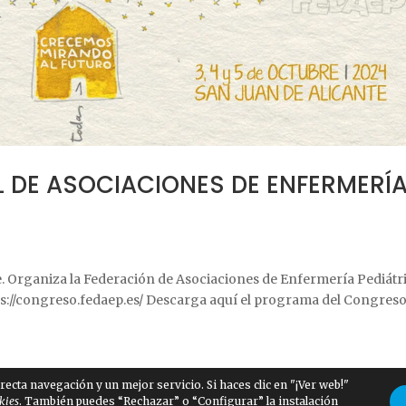
 DE ASOCIACIONES DE ENFERMERÍ
te. Organiza la Federación de Asociaciones de Enfermería Pediátr
s://congreso.fedaep.es/ Descarga aquí el programa del Congres
ecta navegación y un mejor servicio. Si haces clic en "¡Ver web!"
kies
. También puedes “Rechazar” o “Configurar” la instalación