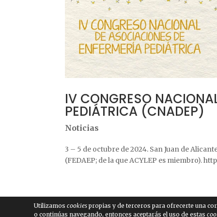
IV CONGRESO NACIONAL
PEDIÁTRICA (CNADEP)
Noticias
3 – 5 de octubre de 2024. San Juan de Alican
(FEDAEP; de la que ACYLEP es miembro). http
Utilizamos
cookies
propias y de terceros para ofrecerte una corr
o continúas navegando, entonces aceptarás el uso de estas
coo